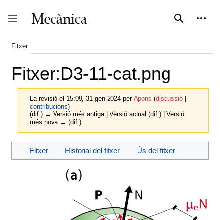
Vés
al
contingut
Cerca
Eines 
expan
coll
Mostra o oculta la barra lateral
Fitxer
Fitxer:D3-11-cat.png
La revisió el 15:09, 31 gen 2024 per
Apons
(
discussió
|
contribucions
)
(dif.) ← Versió més antiga | Versió actual (dif.) | Versió
més nova → (dif.)
Fitxer
Historial del fitxer
Ús del fitxer