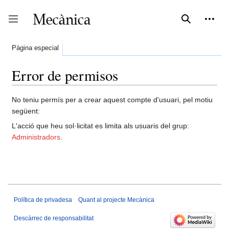
Vés
al
contingut
Cerca
Eines 
expan
coll
Mostra o oculta la barra lateral
Pàgina especial
Error de permisos
No teniu permís per a crear aquest compte d'usuari, pel motiu
següent:
L'acció que heu sol·licitat es limita als usuaris del grup:
Administradors
.
Política de privadesa
Quant al projecte Mecànica
Descàrrec de responsabilitat